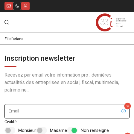
Fil d'ariane
LE CABINET
NOS SECTEURS D'
Présentation
Inscription newsletter
NOS MISSIONS
Nos bureaux
Professions lib
Recevez par email votre information pro : dernières
SOLUTIONS NUMÉ
Nos équipes
Immobilier (SCI
Comptabilité et 
actualités des entreprises en social, fiscal, multimédia,
patrimoine...
ACTUALITÉS
Artisans et Co
Paie et gestion 
Restauration - 
Création d'entre
Actualités
Email
Influenceurs – 
Assistance secré
Échéanciers
Civilité
Audit
Simulateurs
Monsieur
Madame
Non renseigné